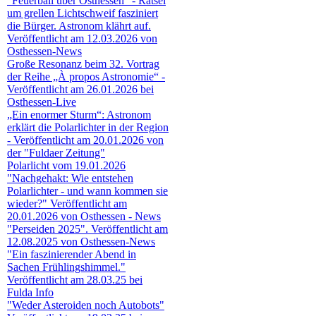
"Feuerball über Osthessen" - Rätsel
um grellen Lichtschweif fasziniert
die Bürger. Astronom klährt auf.
Veröffentlicht am 12.03.2026 von
Osthessen-News
Große Resonanz beim 32. Vortrag
der Reihe „À propos Astronomie“ -
Veröffentlicht am 26.01.2026 bei
Osthessen-Live
„Ein enormer Sturm“: Astronom
erklärt die Polarlichter in der Region
- Veröffentlicht am 20.01.2026 von
der "Fuldaer Zeitung"
Polarlicht vom 19.01.2026
"Nachgehakt: Wie entstehen
Polarlichter - und wann kommen sie
wieder?" Veröffentlicht am
20.01.2026 von Osthessen - News
"Perseiden 2025". Veröffentlicht am
12.08.2025 von Osthessen-News
"Ein faszinierender Abend in
Sachen Frühlingshimmel."
Veröffentlicht am 28.03.25 bei
Fulda Info
"Weder Asteroiden noch Autobots"